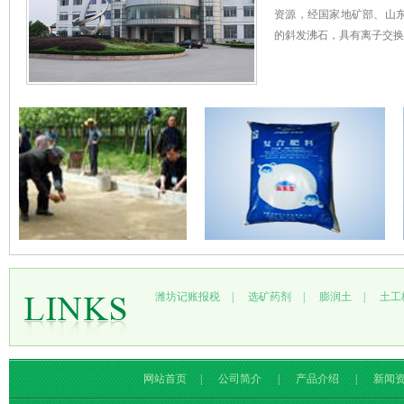
资源，经国家地矿部、山
的斜发沸石，具有离子交换性
潍坊记账报税
|
选矿药剂
|
膨润土
|
土工
网站首页
|
公司简介
|
产品介绍
|
新闻